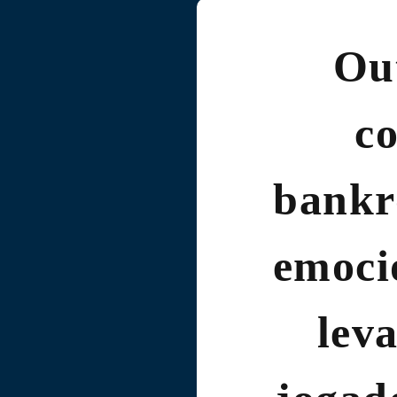
Ou
co
bankro
emoci
leva