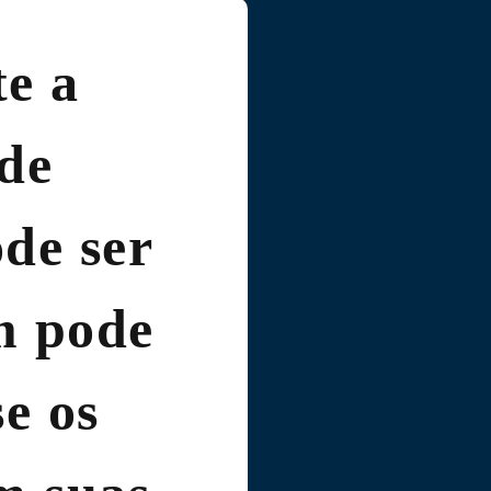
e a
 de
ode ser
m pode
se os