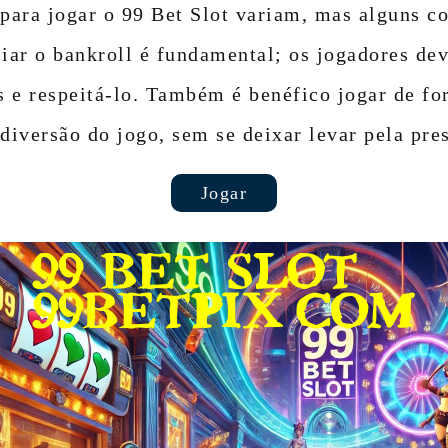
 para jogar o 99 Bet Slot variam, mas alguns 
ciar o bankroll é fundamental; os jogadores de
s e respeitá-lo. Também é benéfico jogar de f
 diversão do jogo, sem se deixar levar pela pre
Jogar