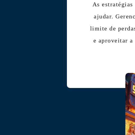
As estratégias
ajudar. Geren
limite de perda
e aproveitar a