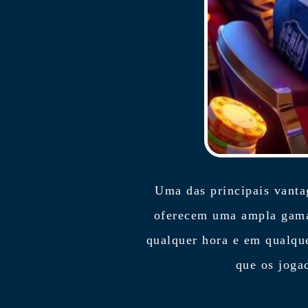
Uma das principais vantag
oferecem uma ampla gama 
qualquer hora e em qualque
que os joga