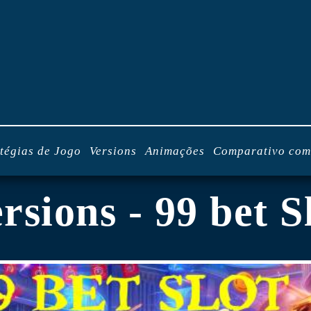
tégias de Jogo
Versions
Animações
Comparativo com 
rsions - 99 bet S