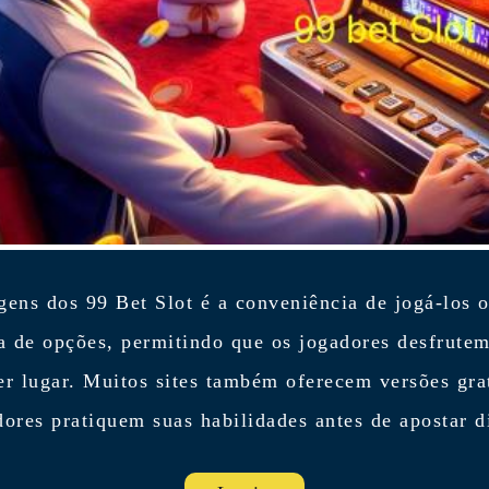
ens dos 99 Bet Slot é a conveniência de jogá-los o
de opções, permitindo que os jogadores desfrutem 
r lugar. Muitos sites também oferecem versões grat
dores pratiquem suas habilidades antes de apostar di